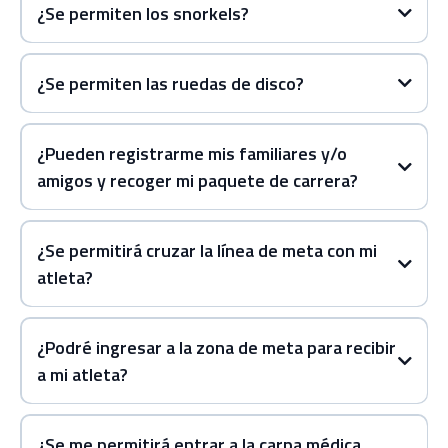
¿Se permiten los snorkels?
está permitido si la temperatura
es de
24.5°C o menos
¿Se permiten las ruedas de disco?
¿Pueden registrarme mis familiares y/o
amigos y recoger mi paquete de carrera?
25°C
lo que podría prohibir el uso
del traje.
¿Se permitirá cruzar la línea de meta con mi
atleta?
5 mm
No se permite que amigos y/o familiares crucen la
línea de meta o entren a la zona de meta con los
¿Podré ingresar a la zona de meta para recibir
atletas participantes.
a mi atleta?
no se
permitirá el acceso a espectadores.
¿Se me permitirá entrar a la carpa médica